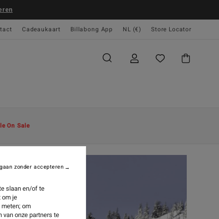
eren
tact
Cadeaukaart
Billabong App
NL (€)
Store Locator
le On Sale
gaan zonder accepteren
e slaan en/of te
 om je
e meten; om
 van onze partners te