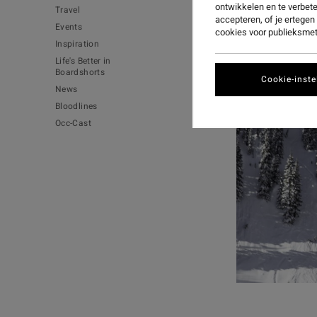
ontwikkelen en te verbet
Travel
accepteren, of je ertege
Events
cookies voor publieksmet
Inspiration
Life's Better in
Boardshorts
Cookie-inste
News
Bloodlines
Occ-Cast