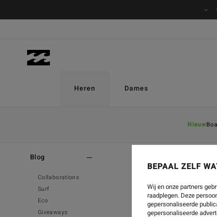
Heren
Dames
Nieuw
Boa
Home
-
Blog
Blog
BEPAAL ZELF WA
Collaborations
Wij en onze partners gebr
Surf
raadplegen. Deze persoon
Eco
gepersonaliseerde publica
Giveaways
gepersonaliseerde advert