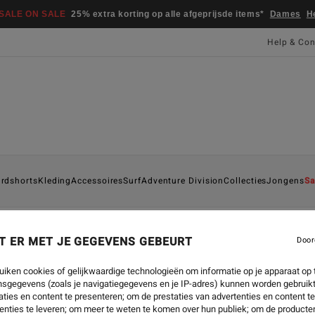
SALE ON SALE
25% extra korting op alle afgeprijsde items*
Dames
H
Help & Con
rdshorts
Kleding
Accessoires
Surf
Adventure Division
Collecties
Jongens
Sa
T ER MET JE GEGEVENS GEBEURT
Door
uiken cookies of gelijkwaardige technologieën om informatie op je apparaat op t
sgegevens (zoals je navigatiegegevens en je IP-adres) kunnen worden gebruikt
ties en content te presenteren; om de prestaties van advertenties en content t
enties te leveren; om meer te weten te komen over hun publiek; om de producten