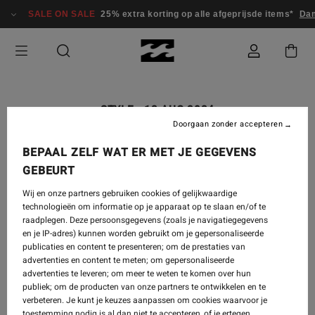
SALE ON SALE
25% extra korting op alle afgeprijsde items*
Dames
STYLE
-
12 AUG 2024
Doorgaan zonder accepteren
LOOKBOOK | NEW SINCE 73
BEPAAL ZELF WAT ER MET JE GEGEVENS
COLLECTION
GEBEURT
Wij en onze partners gebruiken cookies of gelijkwaardige
technologieën om informatie op je apparaat op te slaan en/of te
raadplegen. Deze persoonsgegevens (zoals je navigatiegegevens
en je IP-adres) kunnen worden gebruikt om je gepersonaliseerde
publicaties en content te presenteren; om de prestaties van
For the girls who wish they were back there, another
advertenties en content te meten; om gepersonaliseerde
epic retro revival from our heritage days, an all-new
advertenties te leveren; om meer te weten te komen over hun
Since 73 collection.
publiek; om de producten van onze partners te ontwikkelen en te
verbeteren. Je kunt je keuzes aanpassen om cookies waarvoor je
Shop
Since 73 Collection
.
toestemming nodig is al dan niet te accepteren, of je ertegen