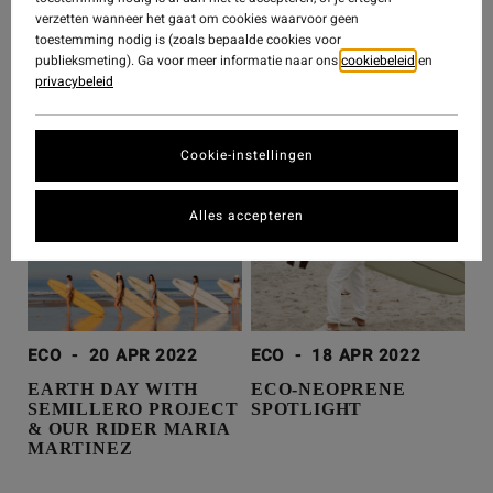
ECO
-
2 JUN 2026
verzetten wanneer het gaat om cookies waarvoor geen
WORLD OCEANS DAY
toestemming nodig is (zoals bepaalde cookies voor
publieksmeting). Ga voor meer informatie naar ons
cookiebeleid
en
2026
privacybeleid
Cookie-instellingen
Alles accepteren
ECO
-
20 APR 2022
ECO
-
18 APR 2022
EARTH DAY WITH
ECO-NEOPRENE
SEMILLERO PROJECT
SPOTLIGHT
& OUR RIDER MARIA
MARTINEZ